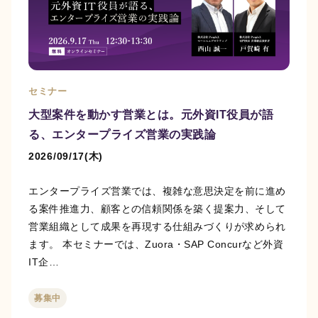
活躍支援AIシリーズ
セミナー
大型案件を動かす営業とは。元外資IT役員が語
AIロープレ
AI面談
る、エンタープライズ営業の実践論
営業・接客など様々な
"従業員の本音"をAIとの
2026/09/17(木)
ロープレに対応し、即
面談で引き出し、組織
時に評価と改善提案も
の課題と改善案を可視
エンタープライズ営業では、複雑な意思決定を前に進め
できる「対話型AIロー
化する「対話型AI面
る案件推進力、顧客との信頼関係を築く提案力、そして
プレ」です。
談」です。
営業組織として成果を再現する仕組みづくりが求められ
ます。 本セミナーでは、Zuora・SAP Concurなど外資
評価支援AIシリーズ
IT企…
募集中