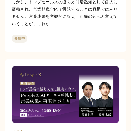
しかし、トップセールスの勝ち方は暗黙知として個人に
し、多角的・客観的に
蓄積され、営業組織全体で再現することは容易ではあり
分析する
360度フィード
バックサービス
です。
ません。営業成果を客観的に捉え、組織の知へと変えて
いくことが、これか…
営業支援AIシリーズ
募集中
PeopleX AIセー
ルス
AIエージェントがオン
ライン会議に入り込
み、適切・適時に営業
活動をサポートするサ
ービスです。