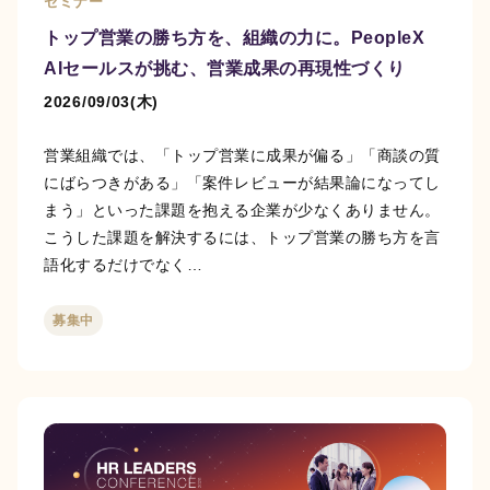
セミナー
トップ営業の勝ち方を、組織の力に。PeopleX
PeopleX AgenticHRプラットフォーム
AIセールスが挑む、営業成果の再現性づくり
2026/09/03(木)
“PeopleX AgenticHRプラットフォーム”は従来のHR向
けSaaSとは異なり、AIが自律的に人事課題を特定し
解決策まで提案する、全く新しいHRプラットフォー
営業組織では、「トップ営業に成果が偏る」「商談の質
ムです。面接→面談→ロープレの相互連携はもちろ
にばらつきがある」「案件レビューが結果論になってし
ん、他のHR向けSaaSの情報を連携することで様々な
まう」といった課題を抱える企業が少なくありません。
人事課題を視覚化し、適切な解決策をAIエージェント
こうした課題を解決するには、トップ営業の勝ち方を言
がご提案します。
語化するだけでなく…
募集中