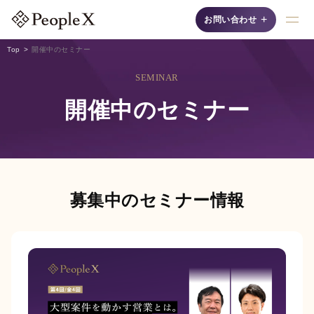
+
お問い合わせ
Top
開催中のセミナー
SEMINAR
採用支援AIシリーズ
開催中のセミナー
募集中のセミナー情報
AI面接
自然な対話"で候補者の
魅力を最大限に引き出
す、認知度No.1の「対
話型AI面接サービス」
です。