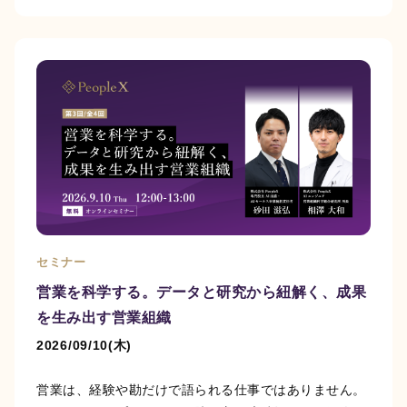
AIスキルインテリ
AI顧客評価
ジェンス
顧客との商談を解析す
ることで、個人・企業
AIとの対話を通じて、
に対する顧客の評価や
個人の能力を多角的・
反応を多角的・客観的
客観的に評価する
スキ
に評価する
NPSサービ
ルインテリジェンスシ
ス
です。
ステム
です。
セミナー
営業を科学する。データと研究から紐解く、成果
を生み出す営業組織
2026/09/10(木)
AI360
部下や同僚からの個人
営業は、経験や勘だけで語られる仕事ではありません。
の評判を収集・解析