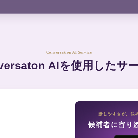
Conversation AI Service
versaton AIを
使用したサ