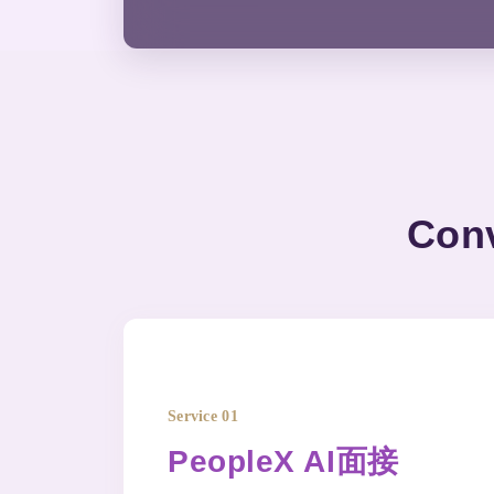
Con
Service 01
PeopleX AI面接