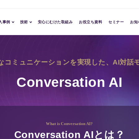
入事例
技術
安心にむけた取組み
お役立ち資料
セミナー
お知
導入事例
Conversation AI
導入企業
Character AI
なコミュニケーションを実現した、
AI対話
Assessment AI
TM
Conversation AI
What is Conversation AI?
Conversation AIとは？