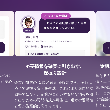
必要情報を確実に引き出す、
途切
く
深掘り設計
単なる
ない受け
情・ニ
者が安心
企業が質問の“意図／背景”を設定でき、それに
表現や
応じて深掘り質問を生成。これにより表面的な
し、自
回答ではなく、企業が見たい本質的な情報を引
う“会話
き出すための質問構成が可能に。選考の透明性
引き出
と質が飛躍的に高まります。