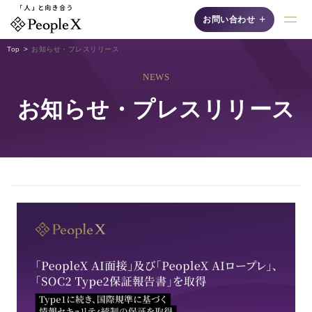
+
お問い合わせ
Top
お知らせ・プレスリリース
NEWS
採用支援AIシリーズ
お知らせ・プレスリリース
AI面接
自然な対話"で候補者の
魅力を最大限に引き出
す、認知度No.1の「対
話型AI面接サービス」
です。