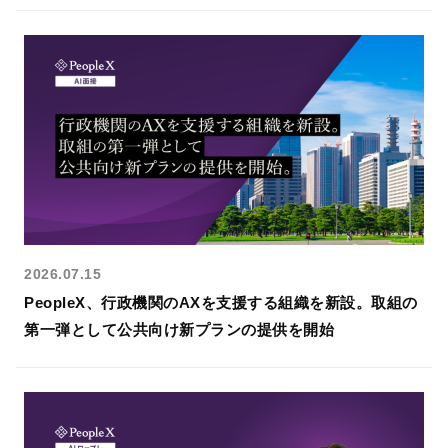
PeopleX AgenticHRプラットフォーム
“PeopleX AgenticHRプラットフォーム”は従来のHR向
けSaaSとは異なり、AIが自律的に人事課題を特定し
解決策まで提案する、全く新しいHRプラットフォー
ムです。面接→面談→ロープレの相互連携はもちろ
ん、他のHR向けSaaSの情報を連携することで様々な
人事課題を視覚化し、適切な解決策をAIエージェント
がご提案します。
2026.07.15
PeopleX、行政機関のAXを支援する組織を新設。取組の
第一弾として公共向け新プランの提供を開始