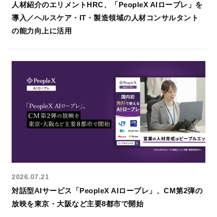
人材紹介のエリメントHRC、「PeopleX AIロープレ」を
し、多角的・客観的に
分析する
360度フィード
導入／ヘルスケア・IT・製造領域の人材コンサルタント
バックサービス
です。
の能力向上に活用
営業支援AIシリーズ
PeopleX AIセー
ルス
AIエージェントがオン
2026.07.21
ライン会議に入り込
み、適切・適時に営業
対話型AIサービス「PeopleX AIロープレ」、CM第2弾の
活動をサポートするサ
放映を東京・大阪など主要8都市で開始
ービスです。