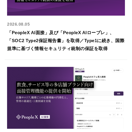
活躍支援AIシリーズ
2026.08.05
「PeopleX AI面接」及び「PeopleX AIロープレ」、
「SOC2 Type2保証報告書」を取得／Type1に続き、国際
規準に基づく情報セキュリティ統制の保証を取得
AIロープレ
AI面談
営業・接客など様々な
"従業員の本音"をAIとの
ロープレに対応し、即
面談で引き出し、組織
時に評価と改善提案も
の課題と改善案を可視
できる「対話型AIロー
化する「対話型AI面
プレ」です。
談」です。
評価支援AIシリーズ