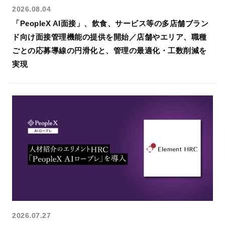
2026.08.04
「PeopleX AI面接」、飲食、サービス等の多店舗ブラン
ド向け面接管理機能の提供を開始／店舗やエリア、職種
AIスキルインテリ
AI顧客評価
ごとの応募導線の円滑化と、管理の最適化・工数削減を
ジェンス
顧客との商談を解析す
実現
ることで、個人・企業
AIとの対話を通じて、
に対する顧客の評価や
個人の能力を多角的・
反応を多角的・客観的
客観的に評価する
スキ
に評価する
NPSサービ
ルインテリジェンスシ
ス
です。
ステム
です。
AI360
部下や同僚からの個人
2026.07.27
の評判を収集・解析