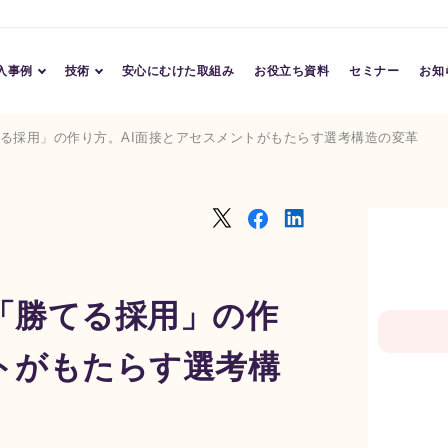
入事例
技術
安心にむけた取組み
お役立ち資料
セミナー
お知
導入事例
Conversation AI
てる採用」の作り方。AI面接とアセスメントがもたらす選考構造の変革
導入企業
Character AI
Assessment AI
TM
「勝てる採用」の作
トがもたらす選考構