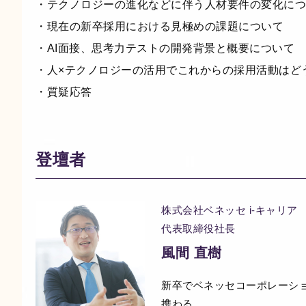
・テクノロジーの進化などに伴う人材要件の変化につ
・現在の新卒採用における見極めの課題について
・AI面接、思考力テストの開発背景と概要について
・人×テクノロジーの活用でこれからの採用活動はど
・質疑応答
登壇者
株式会社ベネッセ i-キャリア
代表取締役社長
風間 直樹
新卒でベネッセコーポレーシ
携わる。