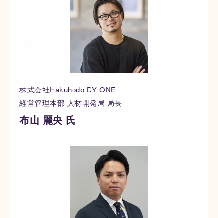
し、多角的・客観的に
分析する
360度フィード
バックサービス
です。
営業支援AIシリーズ
株式会社Hakuhodo DY ONE
経営管理本部 人材開発局 局長
布山 麗央 氏
PeopleX AIセー
ルス
AIエージェントがオン
ライン会議に入り込
み、適切・適時に営業
活動をサポートするサ
ービスです。