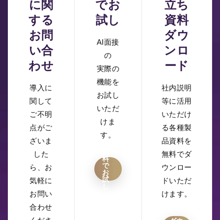
に関
でお
立ち
する
試し
資料
お問
ダウ
AI面接
い合
ンロ
の
わせ
ード
実際の
機能を
導入に
社内説明
お試し
関して
等に活用
いただ
ご不明
いただけ
けま
点がご
る各種製
す。
ざいま
品資料を
無
した
無料でダ
料
で
ら、お
ウンロー
お
試
気軽に
ドいただ
し
お問い
けます。
合わせ