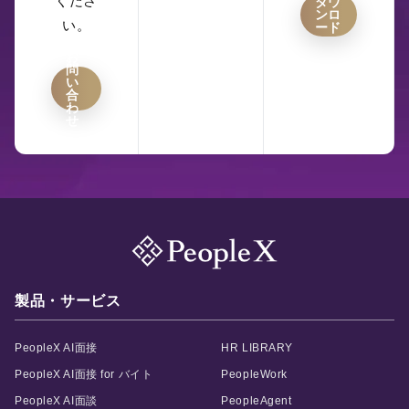
くださ
ダウ
ンロ
い。
ード
お
問
い
合
わ
せ
製品・サービス
PeopleX AI面接
HR LIBRARY
PeopleX AI面接 for バイト
PeopleWork
PeopleX AI面談
PeopleAgent