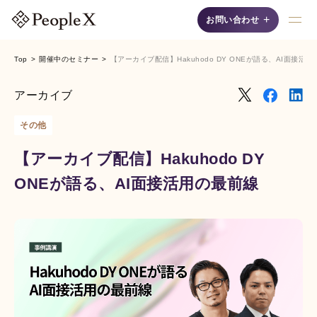
+
お問い合わせ
Top
開催中のセミナー
【アーカイブ配信】Hakuhodo DY ONEが語る、AI面接活
採用支援AIシリーズ
アーカイブ
その他
【アーカイブ配信】Hakuhodo DY
ONEが語る、AI面接活用の最前線
AI面接
自然な対話"で候補者の
魅力を最大限に引き出
す、認知度No.1の「対
話型AI面接サービス」
です。