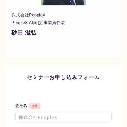
株式会社PeopleX
PeopleX AgenticHRプラットフォーム
PeopleX AI面接 事業責任者
“PeopleX AgenticHRプラットフォーム”は従来のHR向
砂田 滋弘
けSaaSとは異なり、AIが自律的に人事課題を特定し
解決策まで提案する、全く新しいHRプラットフォー
ムです。面接→面談→ロープレの相互連携はもちろ
ん、他のHR向けSaaSの情報を連携することで様々な
人事課題を視覚化し、適切な解決策をAIエージェント
がご提案します。
セミナーお申し込みフォーム