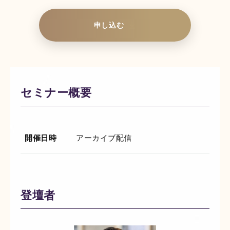
申し込む
AIスキルインテリ
AI顧客評価
ジェンス
顧客との商談を解析す
ることで、個人・企業
AIとの対話を通じて、
に対する顧客の評価や
個人の能力を多角的・
セミナー概要
反応を多角的・客観的
客観的に評価する
スキ
に評価する
NPSサービ
ルインテリジェンスシ
ス
です。
ステム
です。
開催日時
アーカイブ配信
登壇者
AI360
部下や同僚からの個人
の評判を収集・解析