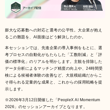
活躍支援AIシリーズ
膨大な応募数への対応と選考の公平性。大企業が抱え
るこの難題を、AI面接はどう解決したのか。
AIロープレ
AI面談
本セッションでは、先進企業の導入事例をもとに、選
営業・接客など様々な
"従業員の本音"をAIとの
考プロセスの自動化がもたらした「工数削減」と「評
ロープレに対応し、即
面談で引き出し、組織
価の標準化」のリアルを明かします。主観を排除した
時に評価と改善提案も
の課題と改善案を可視
できる「対話型AIロー
化する「対話型AI面
データ分析によるマッチング精度の向上や、24時間受
プレ」です。
談」です。
検による候補者体験の改善など、大規模組織だからこ
そ得られる定量的な成果と、これからの採用戦略を提
示します。
評価支援AIシリーズ
※2026年3月12日開催した「PeopleX AI Momentum
2026」のセッションアーカイブとなります。