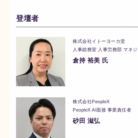
登壇者
株式会社イトーヨーカ堂
人事総務室 人事労務部 マネ
倉持 裕美 氏
株式会社PeopleX
PeopleX AI面接 事業責任者
砂田 滋弘