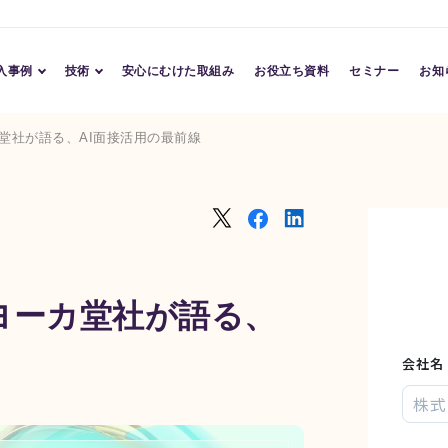
入事例
技術
安心にむけた取組み
お役立ち資料
セミナー
お知
導入事例
Conversation AI
堂社が語る、AI面接活用の最前線
導入企業
Character AI
Assessment AI
TM
ヨーカ堂社が語る、