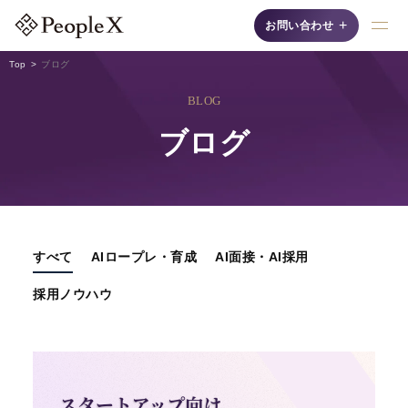
+
お問い合わせ
Top
ブログ
BLOG
採用支援AIシリーズ
ブログ
すべて
AIロープレ・育成
AI面接・AI採用
AI面接
自然な対話"で候補者の
採用ノウハウ
魅力を最大限に引き出
す、認知度No.1の「対
話型AI面接サービス」
です。