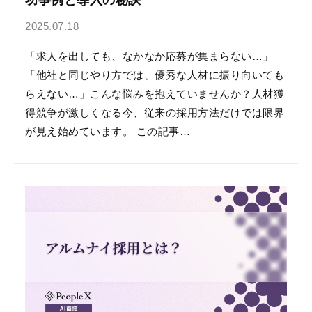
し、多角的・客観的に
分析する
360度フィード
2025.07.18
バックサービス
です。
「求人を出しても、なかなか応募が集まらない…」
「他社と同じやり方では、優秀な人材に振り向いても
営業支援AIシリーズ
らえない…」こんな悩みを抱えていませんか？人材獲
得競争が激しくなる今、従来の採用方法だけでは限界
が見え始めています。 この記事…
PeopleX AIセー
ルス
AIエージェントがオン
ライン会議に入り込
み、適切・適時に営業
活動をサポートするサ
ービスです。