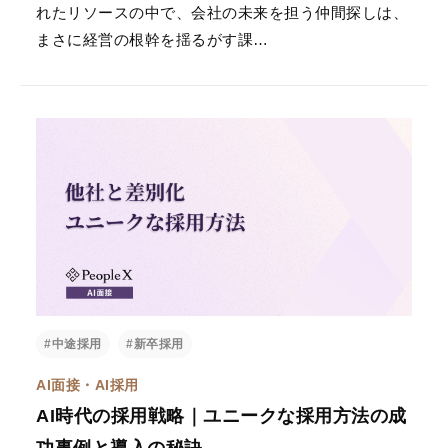
れたリソースの中で、会社の未来を担う仲間探しは、
まさに経営の根幹を揺るがす課…
AIスキルインテリ
AI顧客評価
ジェンス
顧客との商談を解析す
ることで、個人・企業
AIとの対話を通じて、
に対する顧客の評価や
個人の能力を多角的・
反応を多角的・客観的
客観的に評価する
スキ
に評価する
NPSサービ
ルインテリジェンスシ
ス
です。
ステム
です。
#中途採用
#新卒採用
AI面接・AI採用
AI360
AI時代の採用戦略｜ユニークな採用方法の成
部下や同僚からの個人
の評判を収集・解析
功事例と導入の秘訣