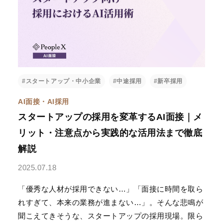
活躍支援AIシリーズ
#スタートアップ・中小企業
#中途採用
#新卒採用
AIロープレ
AI面談
AI面接・AI採用
営業・接客など様々な
"従業員の本音"をAIとの
スタートアップの採用を変革するAI面接｜メ
ロープレに対応し、即
面談で引き出し、組織
時に評価と改善提案も
の課題と改善案を可視
リット・注意点から実践的な活用法まで徹底
できる「対話型AIロー
化する「対話型AI面
解説
プレ」です。
談」です。
2025.07.18
評価支援AIシリーズ
「優秀な人材が採用できない…」「面接に時間を取ら
れすぎて、本来の業務が進まない…」。そんな悲鳴が
聞こえてきそうな、スタートアップの採用現場。限ら