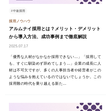
#中途採用
PeopleX AgenticHRプラットフォーム
採用ノウハウ
“PeopleX AgenticHRプラットフォーム”は従来のHR向
アルムナイ採用とは？メリット・デメリット
けSaaSとは異なり、AIが自律的に人事課題を特定し
解決策まで提案する、全く新しいHRプラットフォー
から導入方法、成功事例まで徹底解説
ムです。面接→面談→ロープレの相互連携はもちろ
ん、他のHR向けSaaSの情報を連携することで様々な
2025.07.17
人事課題を視覚化し、適切な解決策をAIエージェント
がご提案します。
「優秀な人材がなかなか採用できない…」「採用して
も、すぐに馴染めず辞めてしまう…」企業の成長に人
材は不可欠ですが、多くの人事担当者や経営者がこの
ような悩みを抱えているのではないでしょうか。この
採用難の時代を乗り越える新た…