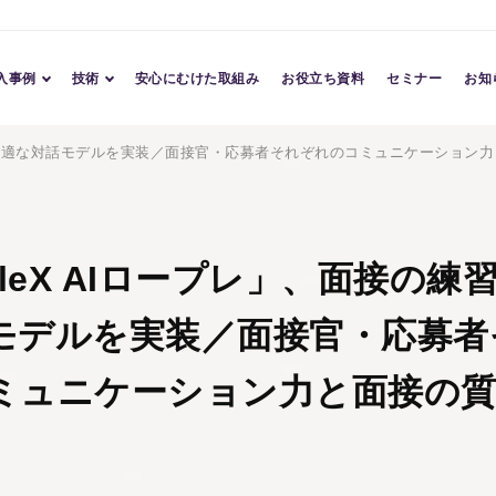
入事例
技術
安心にむけた取組み
お役立ち資料
セミナー
お知
導入事例
Conversation AI
練習に最適な対話モデルを実装／面接官・応募者それぞれのコミュニケーション
導入企業
Character AI
Assessment AI
TM
pleX AIロープレ」、面接の練
モデルを実装／面接官・応募者
ミュニケーション力と面接の質