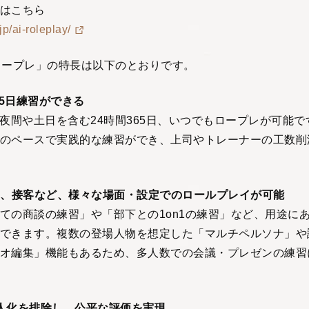
はこちら
jp/ai-roleplay/
 AIロープレ」の特長は以下のとおりです。
65日練習ができる
、夜間や土日を含む24時間365日、いつでもロープレが可能
のペースで実践的な練習ができ、上司やトレーナーの工数削
S、接客など、様々な場面・設定でのロールプレイが可能
ての商談の練習」や「部下との1on1の練習」など、用途に
できます。複数の登場人物を想定した「マルチペルソナ」や
オ編集」機能もあるため、多人数での会議・プレゼンの練習
人化を排除し、公平な評価を実現