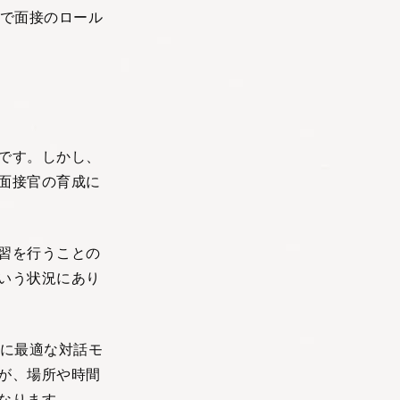
下で面接のロール
です。しかし、
面接官の育成に
習を行うことの
いう状況にあり
レに最適な対話モ
が、場所や時間
なります。