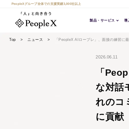
PeopleXグループ全体での支援実績3,000社以上
製品・サービス
導
Top
ニュース
「PeopleX AIロープレ」、面接の
2026.06.11
「Peo
な対話
れのコ
に貢献