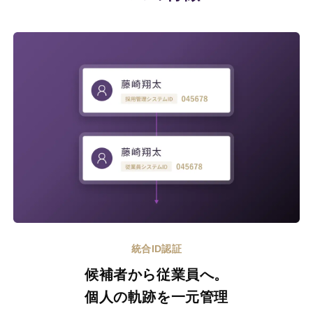
PeopleX AgenticHRプラットフォーム
“PeopleX AgenticHRプラットフォーム”は従来のHR向
けSaaSとは異なり、AIが自律的に人事課題を特定し
解決策まで提案する、全く新しいHRプラットフォー
ムです。面接→面談→ロープレの相互連携はもちろ
ん、他のHR向けSaaSの情報を連携することで様々な
人事課題を視覚化し、適切な解決策をAIエージェント
がご提案します。
統合ID認証
候補者から従業員へ。
個人の軌跡を一元管理