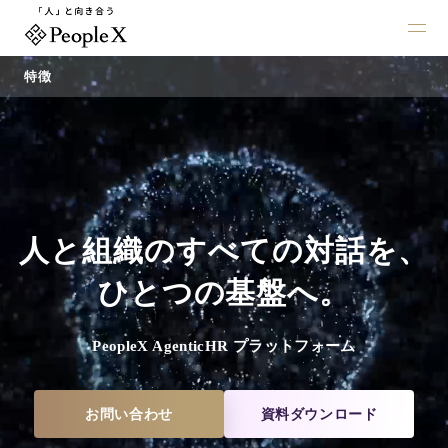
特徴
採用支援AIシリーズ
人と組織のすべての対話を、
ひとつの基盤へ。
AI面接
自然な対話"で候補者の
魅力を最大限に引き出
PeopleX AgenticHR プラットフォーム
す、認知度No.1の「対
話型AI面接サービス」
です。
お問い合わせ
資料ダウンロード