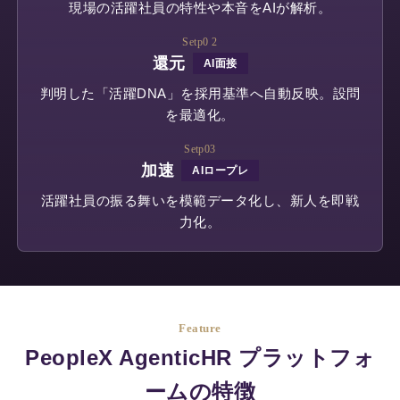
現場の活躍社員の特性や本音をAIが解析。
し、多角的・客観的に
分析する
360度フィード
Setp0 2
バックサービス
です。
還元
AI面接
判明した「活躍DNA」を採用基準へ自動反映。設問
営業支援AIシリーズ
を最適化。
Setp03
加速
AIロープレ
活躍社員の振る舞いを模範データ化し、新人を即戦
力化。
PeopleX AIセー
ルス
AIエージェントがオン
ライン会議に入り込
Feature
み、適切・適時に営業
PeopleX AgenticHR プラットフォ
活動をサポートするサ
ービスです。
ームの特徴