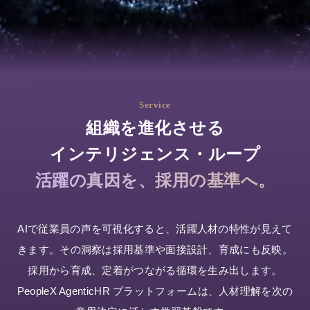
活躍支援AIシリーズ
Service
組織を進化させる
AIロープレ
AI面談
インテリジェンス・ループ
営業・接客など様々な
"従業員の本音"をAIとの
ロープレに対応し、即
面談で引き出し、組織
活躍の真因を、採用の基準へ。
時に評価と改善提案も
の課題と改善案を可視
できる「対話型AIロー
化する「対話型AI面
プレ」です。
談」です。
AIで従業員の声を可視化すると、活躍人材の特性が見えて
きます。その洞察は採用基準や面接設計、育成にも反映。
評価支援AIシリーズ
採用から育成、定着がつながる循環を生み出します。
PeopleX AgenticHR プラットフォームは、人材理解を次の