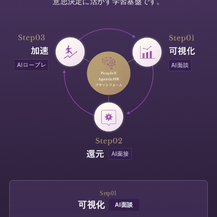
意思決定に活かす学習基盤です。
AIスキルインテリ
AI顧客評価
ジェンス
顧客との商談を解析す
ることで、個人・企業
AIとの対話を通じて、
に対する顧客の評価や
個人の能力を多角的・
反応を多角的・客観的
客観的に評価する
スキ
に評価する
NPSサービ
ルインテリジェンスシ
ス
です。
ステム
です。
AI360
Setp01
可視化
部下や同僚からの個人
AI面談
の評判を収集・解析