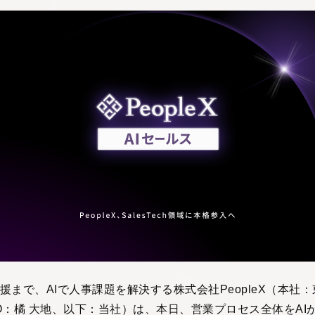
援まで、AIで人事課題を解決する株式会社PeopleX（本社
O：橘 大地、以下：当社）は、本日、営業プロセス全体をAI