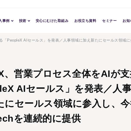
入事例
技術
安心にむけた取組み
お役立ち資料
セミナー
お知
導入事例
Conversation AI
る「PeopleX AIセールス」を発表／人事領域に加え新たにセールス領域に参
導入企業
Character AI
Assessment AI
TM
leX、営業プロセス全体をAIが
pleX AIセールス」を発表／人
たにセールス領域に参入し、今
sTechを連続的に提供