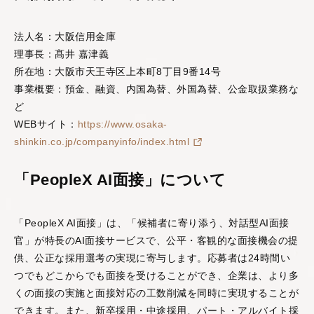
法人名：大阪信用金庫
PeopleX AgenticHRプラットフォーム
理事長：髙井 嘉津義
“PeopleX AgenticHRプラットフォーム”は従来のHR向
所在地：大阪市天王寺区上本町8丁目9番14号
けSaaSとは異なり、AIが自律的に人事課題を特定し
事業概要：預金、融資、内国為替、外国為替、公金取扱業務な
解決策まで提案する、全く新しいHRプラットフォー
ど
ムです。面接→面談→ロープレの相互連携はもちろ
WEBサイト：
https://www.osaka-
ん、他のHR向けSaaSの情報を連携することで様々な
人事課題を視覚化し、適切な解決策をAIエージェント
shinkin.co.jp/companyinfo/index.html
がご提案します。
「PeopleX AI面接」について
「PeopleX AI面接」は、「候補者に寄り添う、対話型AI面接
官」が特長のAI面接サービスで、公平・客観的な面接機会の提
供、公正な採用選考の実現に寄与します。応募者は24時間い
つでもどこからでも面接を受けることができ、企業は、より多
くの面接の実施と面接対応の工数削減を同時に実現することが
できます。また、新卒採用・中途採用、パート・アルバイト採