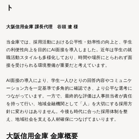
し、多角的・客観的に
ト
分析する
360度フィード
バックサービス
です。
大阪信用金庫 課長代理 谷頭 遼 様
営業支援AIシリーズ
当金庫では、採用活動における公平性・効率性の向上と、学生
の利便性向上を目的にAI面接を導入しました。近年は学生の就
職活動スタイルも多様化しており、時間や場所にとらわれず面
接を受けられる環境整備が重要だと考えています。
AI面接の導入により、学生一人ひとりの回答内容やコミュニケ
ーション力を一定基準で多角的に確認でき、より公平な選考に
PeopleX AIセー
つながっています。一方で、最終的な評価は人事担当者が責任
ルス
を持って行い、地域金融機関として「人」を大切にする採用方
AIエージェントがオン
針に変わりはありません。今後も時代に合った採用体制を整
ライン会議に入り込
え、地域社会を支える人材確保につなげてまいります。
み、適切・適時に営業
活動をサポートするサ
ービスです。
大阪信用金庫 金庫概要