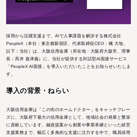
活躍支援AIシリーズ
採用から活躍支援まで、AIで人事課題を解決する株式会社
PeopleX（本社：東京都新宿区、代表取締役CEO：橘 大地、
以下：当社）は、大阪信用金庫（所在地：大阪府大阪市、理事
AIロープレ
AI面談
長：髙井 嘉津義）に、当社が提供する対話型AI面接サービス
「PeopleX AI面接」を導入いただいたことをお知らせいたしま
営業・接客など様々な
"従業員の本音"をAIとの
ロープレに対応し、即
面談で引き出し、組織
す。
時に評価と改善提案も
の課題と改善案を可視
できる「対話型AIロー
化する「対話型AI面
導入の背景・ねらい
プレ」です。
談」です。
大阪信用金庫は「この街のホームドクター」をキャッチフレー
評価支援AIシリーズ
ズに、大阪府下最大の信用金庫として、地域社会の発展と繁栄
に貢献しています。融資提案から創業や事業承継といった経営
支援業務まで、幅広く多角的な支援に注力する中で、職員採用