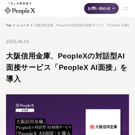
+
お問い合わせ
Top
ニュース
大阪信用金庫、PeopleXの対話型AI面接サービス「PeopleX AI面接
採用支援AIシリーズ
2026.06.01
大阪信用金庫、PeopleXの対話型AI
面接サービス「PeopleX AI面接」を
導入
AI面接
自然な対話"で候補者の
魅力を最大限に引き出
す、認知度No.1の「対
話型AI面接サービス」
です。