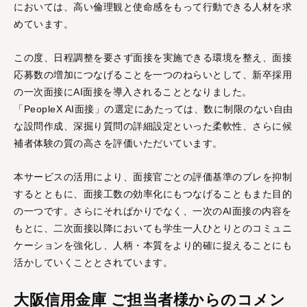
においては、高い倫理観と使命感をもって行動できる人材を求
めています。
この度、日程調整を要さず面接を実施できる環境を整え、面接
AIスキルインテリ
AI顧客評価
応募数の増加につなげることを一つのねらいとして、新卒採用
ジェンス
顧客との商談を解析す
の一次面接にAI面接を導入されることとなりました。
ることで、個人・企業
AIとの対話を通じて、
に対する顧客の評価や
「PeopleX AI面接」の選定にあたっては、数に制限のない自由
個人の能力を多角的・
反応を多角的・客観的
客観的に評価する
スキ
な設問作成、深掘り質問の詳細設定といった柔軟性、さらに候
に評価する
NPSサービ
ルインテリジェンスシ
補者体験の質の高さを評価いただいています。
ス
です。
ステム
です。
本サービスの活用により、面接官ごとの評価基準のブレを抑制
するとともに、面接工数の効率化にもつなげることもまた目的
の一つです。さらにそればかりでなく、一次のAI面接の内容を
もとに、二次面接以降においても学生一人ひとりとのコミュニ
ケーションを強化し、人柄・本質をより的確に捉えることにも
活かしていくこととされています。
AI360
部下や同僚からの個人
大阪信用金庫 ご担当者様からのコメン
の評判を収集・解析