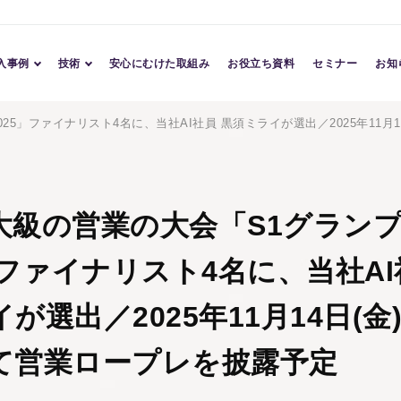
入事例
技術
安心にむけた取組み
お役立ち資料
セミナー
お知
導入事例
Conversation AI
25」ファイナリスト4名に、当社AI社員 黒須ミライが選出／2025年11月
導入企業
Character AI
Assessment AI
TM
大級の営業の大会「S1グラン
」ファイナリスト4名に、当社AI
が選出／2025年11月14日(金
て営業ロープレを披露予定