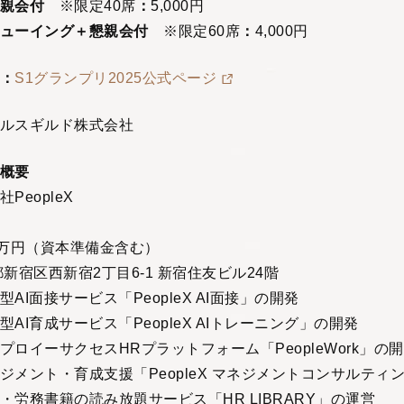
親会付
※限定40席
：
5,000円
ューイング＋懇親会付
※限定60席
：
4,000円
：
S1グランプリ2025公式ページ
ルスギルド株式会社
社概要
PeopleX
百万円（資本準備金含む）
新宿区西新宿2丁目6-1 新宿住友ビル24階
AI面接サービス「PeopleX AI面接」の開発
サービス「PeopleX AIトレーニング」の開発
クセスHRプラットフォーム「PeopleWork」の開
・育成支援「PeopleX マネジメントコンサルティン
籍の読み放題サービス「HR LIBRARY」の運営