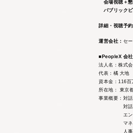
会場視聴＋懇
パブリックビ
詳細・視聴予約
運営会社：
セー
■PeopleX 会
法人名：株式会社
代表：橘 大地
資本金：116
所在地： 東京都
事業概要：対話型
対話型AI育成
エンプロイーサ
マネジメント
人事・労務書