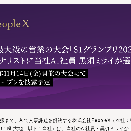
援まで、AIで人事課題を解決する株式会社PeopleX（本社
EO：橘 大地、以下：当社）は、当社のAI社員・黒須ミライ