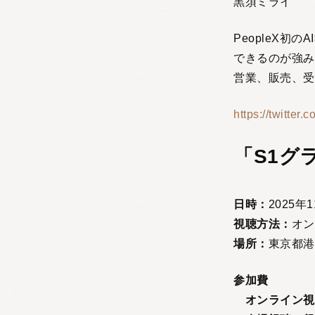
黒須ミライ
PeopleX
できるのが強み。
営業、販売、受
https://twitter
「S1グ
日時：
2025年
視聴方法：
オン
場所：
東京都港
参加費
オンライン視