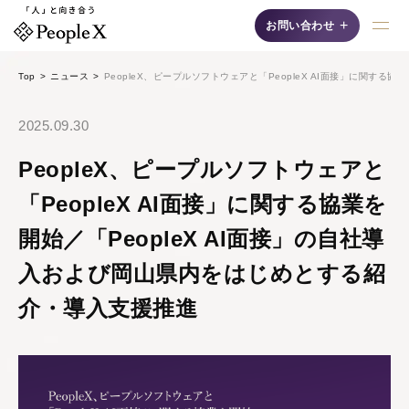
+
お問い合わせ
Top
ニュース
PeopleX、ピープルソフトウェアと「PeopleX AI面接」に関する
採用支援AIシリーズ
2025.09.30
PeopleX、ピープルソフトウェアと
「PeopleX AI面接」に関する協業を
開始／「PeopleX AI面接」の自社導
AI面接
入および岡山県内をはじめとする紹
自然な対話"で候補者の
介・導入支援推進
魅力を最大限に引き出
す、認知度No.1の「対
話型AI面接サービス」
です。