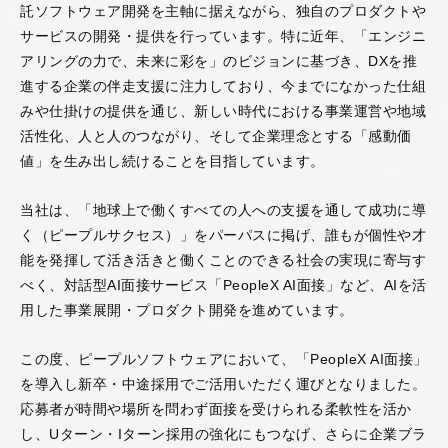
託ソフトウェア開発を主軸に据えながら、独自のプロダクトや
サービスの開発・提供を行っています。特に近年、「エンジニ
アリングの力で、未来に彩を」のビジョンに基づき、DXを推
AIスキルインテリ
AI顧客評価
進する企業の伴走支援に注力しており、今までになかった仕組
ジェンス
みや仕掛けの提供を通じ、新しい時代における事業運営や地域
顧客との商談を解析す
活性化、人と人のつながり、そして企業理念とする「感動価
ることで、個人・企業
AIとの対話を通じて、
に対する顧客の評価や
値」を生み出し続けることを目指しています。
個人の能力を多角的・
反応を多角的・客観的
客観的に評価する
スキ
に評価する
NPSサービ
ルインテリジェンスシ
当社は、「地球上で働くすべての人への支援を通して成功に導
ス
です。
ステム
です。
く（ピープルサクセス）」をパーパスに掲げ、誰もが個性や才
能を発揮して活き活きと働くことのできる社会の実現に寄与す
べく、対話型AI面接サービス「PeopleX AI面接」など、AIを活
用した事業展開・プロダクト開発を進めています。
この度、ピープルソフトウェアにおいて、「PeopleX AI面接」
を導入し新卒・中途採用でご活用いただく運びとなりました。
AI360
応募者が時間や場所を問わず面接を受けられる柔軟性を活か
部下や同僚からの個人
し、Uターン・Iターン採用の強化にもつなげ、さらに企業ブラ
の評判を収集・解析