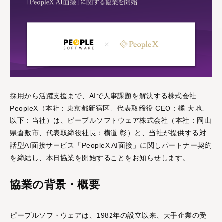
活躍支援AIシリーズ
AIロープレ
AI面談
採用から活躍支援まで、AIで人事課題を解決する株式会社
営業・接客など様々な
"従業員の本音"をAIとの
PeopleX（本社：東京都新宿区、代表取締役 CEO：橘 大地、
ロープレに対応し、即
面談で引き出し、組織
以下：当社）は、ピープルソフトウェア株式会社（本社：岡山
時に評価と改善提案も
の課題と改善案を可視
県倉敷市、代表取締役社長：横道 彰）と、当社が提供する対
できる「対話型AIロー
化する「対話型AI面
話型AI面接サービス「PeopleX AI面接」に関しパートナー契約
プレ」です。
談」です。
を締結し、本日協業を開始することをお知らせします。
評価支援AIシリーズ
協業の背景・概要
ピープルソフトウェアは、1982年の設立以来、大手企業の受