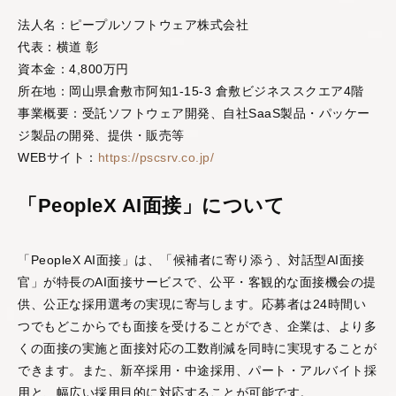
法人名：ピープルソフトウェア株式会社
代表：横道 彰
資本金：4,800万円
所在地：岡山県倉敷市阿知1-15-3 倉敷ビジネススクエア4階
事業概要：受託ソフトウェア開発、自社SaaS製品・パッケー
ジ製品の開発、提供・販売等
WEBサイト：
https://pscsrv.co.jp/
「PeopleX AI面接」について
「PeopleX AI面接」は、「候補者に寄り添う、対話型AI面接
官」が特長のAI面接サービスで、公平・客観的な面接機会の提
供、公正な採用選考の実現に寄与します。応募者は24時間い
つでもどこからでも面接を受けることができ、企業は、より多
くの面接の実施と面接対応の工数削減を同時に実現することが
できます。また、新卒採用・中途採用、パート・アルバイト採
用と、幅広い採用目的に対応することが可能です。