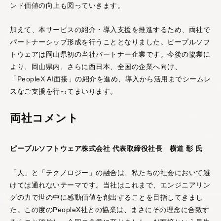
ンド価値の向上も図っていきます。
し、多角的・客観的に
分析する
360度フィード
バックサービス
です。
加えて、本サービスの紹介・導入支援を推進するため、両社で
パートナーシップ形成を行うこととなりました。ピープルソフ
トウェアは岡山県初の当社パートナー企業です。今後の協業に
営業支援AIシリーズ
より、岡山県内、さらに西日本、全国の企業へ向け、
「PeopleX AI面接」の紹介を進め、導入から活用までシームレ
スなご支援を行ってまいります。
両社コメント
PeopleX AIセー
ピープルソフトウェア株式会社 代表取締役社長 横道 彰 氏
ルス
AIエージェントがオン
「人」と「テクノロジー」の融合は、私たちの社会において避
ライン会議に入り込
けては通れないテーマです。当社はこれまで、エンジニアリン
み、適切・適時に営業
グの力で世の中に感動価値を創出することを目指してきまし
活動をサポートするサ
た。この度のPeopleX社との協業は、まさにその理念に合致す
ービスです。