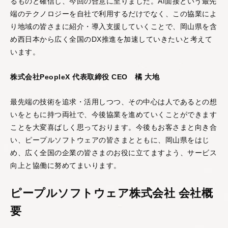
るものと確信し、今回の合意に至りました。AI面接という最先
端のテクノロジーを自社で利用するだけでなく、この協業によ
り地域の皆さまに紹介・導入支援していくことで、岡山県を含
PeopleX AgenticHRプラットフォーム
め西日本から広く全国のDX推進を加速していきたいと考えて
“PeopleX AgenticHRプラットフォーム”は従来のHR向
います。
けSaaSとは異なり、AIが自律的に人事課題を特定し
解決策まで提案する、全く新しいHRプラットフォー
株式会社PeopleX 代表取締役 CEO 橘 大地
ムです。面接→面談→ロープレの相互連携はもちろ
ん、他のHR向けSaaSの情報を連携することで様々な
最先端の技術を追求・活用しつつ、その中心は人であるとの想
人事課題を視覚化し、適切な解決策をAIエージェント
がご提案します。
いをともに持つ両社で、今後協業を進めていくことができます
ことを大変喜ばしく思っております。今後もお客さまと向き合
い、ピープルソフトウェアの皆さまとともに、岡山県をはじ
め、広く全国の企業の皆さまのお役に立てますよう、サービス
向上と協働に努めてまいります。
ピープルソフトウェア株式会社 会社概
要