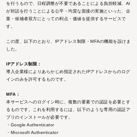
を行うもので、日程調整が不要であることによる負担軽減、AI
が対話を行うことによる公平・均質な面接の実施といった、企
業・候補者双方にとっての利点・価値を提供するサービスで
AIスキルインテリ
AI顧客評価
す。
ジェンス
顧客との商談を解析す
この度、以下のとおり、IPアドレス制限・MFAの機能を設けま
ることで、個人・企業
AIとの対話を通じて、
に対する顧客の評価や
した。
個人の能力を多角的・
反応を多角的・客観的
客観的に評価する
スキ
に評価する
NPSサービ
ルインテリジェンスシ
IPアドレス制限：
ス
です。
ステム
です。
導入企業様によりあらかじめ指定されたIPアドレスからのログ
インのみを許可するものです。
MFA：
本サービスへのログイン時に、複数の要素での認証を必要とす
るものです。これを利用するには、以下のような専用の認証ア
プリのインストールが必要です。
AI360
・Google Authenticator
部下や同僚からの個人
・Microsoft Authenticator
の評判を収集・解析