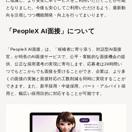
に低減し、より安全に本サービスをご利用いただくことが可能
となりました。今後も安心してご利用いただけるよう、最新動
向を注視しつつ機能開発・向上を行ってまいります。
PeopleX AgenticHRプラットフォーム
“PeopleX AgenticHRプラットフォーム”は従来のHR向
「PeopleX AI面接」について
けSaaSとは異なり、AIが自律的に人事課題を特定し
解決策まで提案する、全く新しいHRプラットフォー
ムです。面接→面談→ロープレの相互連携はもちろ
「PeopleX AI面接」は、「候補者に寄り添う、対話型AI面接
ん、他のHR向けSaaSの情報を連携することで様々な
官」が特長のAI面接サービスで、公平・客観的な面接機会の提
人事課題を視覚化し、適切な解決策をAIエージェント
供、公正な採用選考の実現に寄与します。応募者は24時間い
がご提案します。
つでもどこからでも面接を受けることができ、企業は、より多
くの面接の実施と面接対応の工数削減を同時に実現することが
できます。また、新卒採用・中途採用、パート・アルバイト採
用と、幅広い採用目的に対応することが可能です。