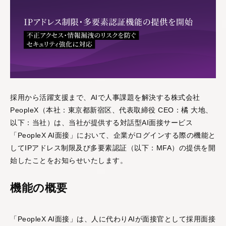
活躍支援AIシリーズ
AIロープレ
AI面談
採用から活躍支援まで、AIで人事課題を解決する株式会社
営業・接客など様々な
"従業員の本音"をAIとの
PeopleX（本社：東京都新宿区、代表取締役 CEO：橘 大地、
ロープレに対応し、即
面談で引き出し、組織
以下：当社）は、当社が提供する対話型AI面接サービス
時に評価と改善提案も
の課題と改善案を可視
「PeopleX AI面接」において、企業がログインする際の機能と
できる「対話型AIロー
化する「対話型AI面
してIPアドレス制限及び多要素認証（以下：MFA）の提供を開
プレ」です。
談」です。
始したことをお知らせいたします。
評価支援AIシリーズ
機能の概要
「PeopleX AI面接」は、人に代わりAIが面接官として採用面接