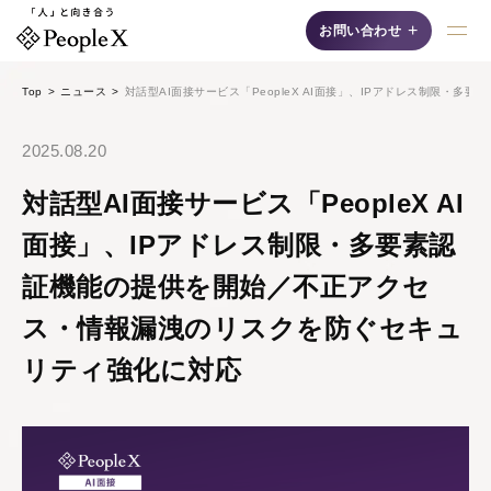
+
お問い合わせ
Top
ニュース
対話型AI面接サービス「PeopleX AI面接」、IPアドレス制限
採用支援AIシリーズ
2025.08.20
対話型AI面接サービス「PeopleX AI
面接」、IPアドレス制限・多要素認
証機能の提供を開始／不正アクセ
AI面接
ス・情報漏洩のリスクを防ぐセキュ
自然な対話"で候補者の
リティ強化に対応
魅力を最大限に引き出
す、認知度No.1の「対
話型AI面接サービス」
です。