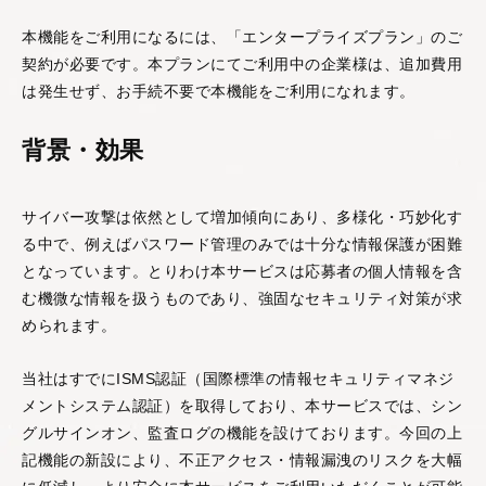
し、多角的・客観的に
本機能をご利用になるには、「エンタープライズプラン」のご
分析する
360度フィード
バックサービス
です。
契約が必要です。本プランにてご利用中の企業様は、追加費用
は発生せず、お手続不要で本機能をご利用になれます。
営業支援AIシリーズ
背景・効果
サイバー攻撃は依然として増加傾向にあり、多様化・巧妙化す
る中で、例えばパスワード管理のみでは十分な情報保護が困難
となっています。とりわけ本サービスは応募者の個人情報を含
む機微な情報を扱うものであり、強固なセキュリティ対策が求
PeopleX AIセー
められます。
ルス
AIエージェントがオン
当社はすでにISMS認証（国際標準の情報セキュリティマネジ
ライン会議に入り込
メントシステム認証）を取得しており、本サービスでは、シン
み、適切・適時に営業
グルサインオン、監査ログの機能を設けております。今回の上
活動をサポートするサ
記機能の新設により、不正アクセス・情報漏洩のリスクを大幅
ービスです。