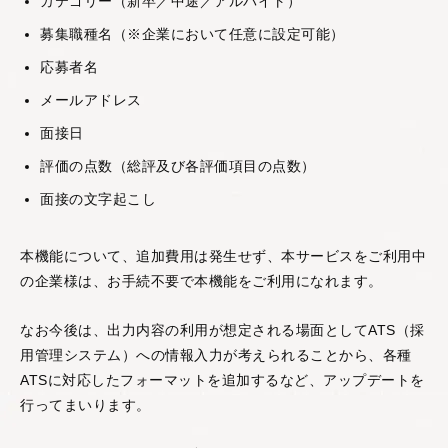
カテゴリー（新卒／中途／アルバイト）
し、多角的・客観的に
募集職種名（※企業において任意に設定可能）
分析する
360度フィード
バックサービス
です。
応募者名
メールアドレス
営業支援AIシリーズ
面接日
評価の点数（総評及び各評価項目の点数）
面接の文字起こし
本機能について、追加費用は発生せず、本サービスをご利用中
の企業様は、お手続不要で本機能をご利用になれます。
PeopleX AIセー
ルス
なお今後は、出力内容の利用が想定される場面としてATS（採
AIエージェントがオン
用管理システム）への情報入力が考えられることから、各種
ライン会議に入り込
ATSに対応したフォーマットを追加するなど、アップデートを
み、適切・適時に営業
行ってまいります。
活動をサポートするサ
ービスです。