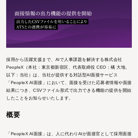
活躍支援AIシリーズ
AIロープレ
AI面談
採用から活躍支援まで、AIで人事課題を解決する株式会社
営業・接客など様々な
"従業員の本音"をAIとの
PeopleX（本社：東京都新宿区、代表取締役 CEO：橘 大地、
ロープレに対応し、即
面談で引き出し、組織
以下：当社）は、当社が提供する対話型AI面接サービス
時に評価と改善提案も
の課題と改善案を可視
「PeopleX AI面接」において、面接を受けた応募者情報や面接
できる「対話型AIロー
化する「対話型AI面
結果につき、CSVファイル形式で出力できる機能の提供を開始
プレ」です。
談」です。
したことをお知らせいたします。
評価支援AIシリーズ
概要
「PeopleX AI面接」は、人に代わりAIが面接官として採用面接