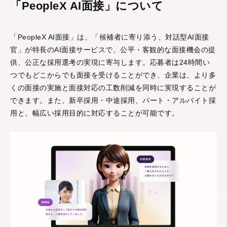
「PeopleX AI面接」について
PeopleX AgenticHRプラットフォーム
「PeopleX AI面接」は、「候補者に寄り添う、対話型AI面接
官」が特長のAI面接サービスで、公平・客観的な面接機会の提
“PeopleX AgenticHRプラットフォーム”は従来のHR向
けSaaSとは異なり、AIが自律的に人事課題を特定し
供、公正な採用選考の実現に寄与します。応募者は24時間い
解決策まで提案する、全く新しいHRプラットフォー
つでもどこからでも面接を受けることができ、企業は、より多
ムです。面接→面談→ロープレの相互連携はもちろ
くの面接の実施と面接対応の工数削減を同時に実現することが
ん、他のHR向けSaaSの情報を連携することで様々な
できます。また、新卒採用・中途採用、パート・アルバイト採
人事課題を視覚化し、適切な解決策をAIエージェント
がご提案します。
用と、幅広い採用目的に対応することが可能です。