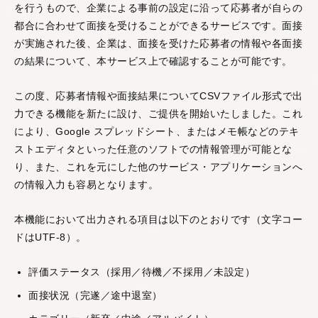
を行うもので、企業による事前の設定に沿って応募者が自らの
都合に合わせて面接を受けることができるサービスです。面接
が実施された後、企業は、面接を受けた応募者の情報や各面接
AIスキルインテリ
AI顧客評価
の結果について、本サービス上で確認することが可能です。
ジェンス
顧客との商談を解析す
この度、応募者情報や面接結果についてCSVファイル形式で出
ることで、個人・企業
AIとの対話を通じて、
に対する顧客の評価や
力できる機能を新たに設け、ご提供を開始いたしました。これ
個人の能力を多角的・
反応を多角的・客観的
客観的に評価する
スキ
により、Google スプレッドシート、またはメモ帳などのテキ
に評価する
NPSサービ
ルインテリジェンスシ
ストエディタといった任意のソフトでの情報管理が可能とな
ス
です。
ステム
です。
り、また、これを元にした他のサービス・アプリケーションへ
の情報入力も容易となります。
本機能において出力される項目は以下のとおりです（文字コー
ドはUTF-8）。
評価ステータス（採用／待機／不採用／未設定）
AI360
面接状況（完遂／途中退室）
部下や同僚からの個人
の評判を収集・解析