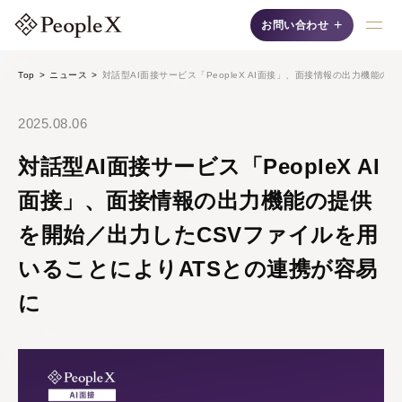
+
お問い合わせ
Top
ニュース
対話型AI面接サービス「PeopleX AI面接」、面接情報の出力機能
採用支援AIシリーズ
2025.08.06
対話型AI面接サービス「PeopleX AI
面接」、面接情報の出力機能の提供
を開始／出力したCSVファイルを用
AI面接
いることによりATSとの連携が容易
自然な対話"で候補者の
に
魅力を最大限に引き出
す、認知度No.1の「対
話型AI面接サービス」
です。