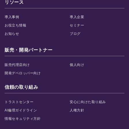
リソース
活躍支援AIシリーズ
導入事例
導入企業
お役立ち情報
セミナー
お知らせ
ブログ
販売・開発パートナー
AIロープレ
AI面談
営業・接客など様々な
"従業員の本音"をAIとの
販売代理店向け
個人向け
ロープレに対応し、即
面談で引き出し、組織
開発デベロッパー向け
時に評価と改善提案も
の課題と改善案を可視
できる「対話型AIロー
化する「対話型AI面
プレ」です。
談」です。
信頼の取り組み
トラストセンター
安心に向けた取り組み
評価支援AIシリーズ
AI倫理ガイドライン
人権方針
情報セキュリティ方針