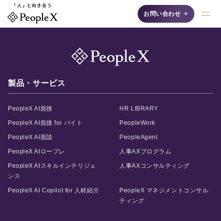
+
お問い合わせ
採用支援AIシリーズ
製品・サービス
PeopleX AI面接
HR LIBRARY
PeopleX AI面接 for バイト
PeopleWork
PeopleX AI面談
PeopleAgent
AI面接
PeopleX AIロープレ
人事AXプログラム
自然な対話"で候補者の
PeopleX AIスキルインテリジェ
人事AXコンサルティング
魅力を最大限に引き出
す、認知度No.1の「対
ンス
話型AI面接サービス」
PeopleX AI Copilot for 人材紹介
PeopleX マネジメントコンサル
です。
ティング