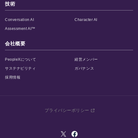
技術
Conversation AI
Character AI
AIスキルインテリ
AI顧客評価
Assessment AI™
ジェンス
顧客との商談を解析す
ることで、個人・企業
会社概要
AIとの対話を通じて、
に対する顧客の評価や
個人の能力を多角的・
反応を多角的・客観的
客観的に評価する
スキ
PeopleXについて
経営メンバー
に評価する
NPSサービ
ルインテリジェンスシ
ス
です。
サステナビリティ
ガバナンス
ステム
です。
採用情報
プライバシーポリシー
AI360
部下や同僚からの個人
の評判を収集・解析