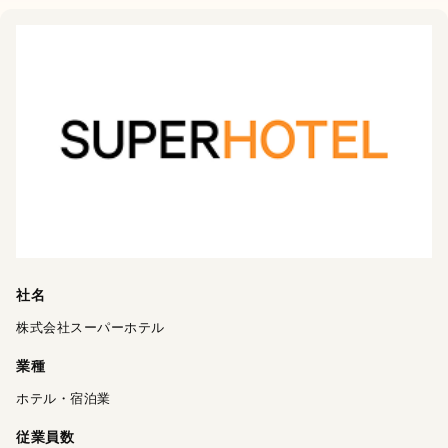
AIスキルインテリ
AI顧客評価
ジェンス
顧客との商談を解析す
ることで、個人・企業
AIとの対話を通じて、
に対する顧客の評価や
個人の能力を多角的・
反応を多角的・客観的
客観的に評価する
スキ
に評価する
NPSサービ
ルインテリジェンスシ
ス
です。
ステム
です。
社名
株式会社スーパーホテル
業種
AI360
ホテル・宿泊業
部下や同僚からの個人
従業員数
の評判を収集・解析