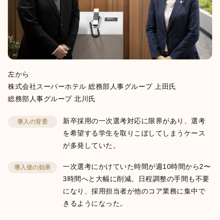
活躍支援AIシリーズ
左から
株式会社スーパーホテル 総務部人事グループ 上田氏
AIロープレ
AI面談
総務部人事グループ 北川氏
営業・接客など様々な
"従業員の本音"をAIとの
ロープレに対応し、即
面談で引き出し、組織
新卒採用の一次選考対応に限界があり、選考
導入の背景
時に評価と改善提案も
の課題と改善案を可視
を希望する学生を取りこぼしてしまうケース
できる「対話型AIロー
化する「対話型AI面
が多発していた。
プレ」です。
談」です。
一次選考にかけていた時間が週10時間から2〜
導入後の効果
3時間へと大幅に削減。日程調整の手間も不要
評価支援AIシリーズ
になり、採用担当者が他のコア業務に集中で
きるようになった。