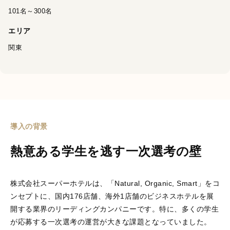
し、多角的・客観的に
101名～300名
分析する
360度フィード
バックサービス
です。
エリア
関東
営業支援AIシリーズ
導入の背景
熱意ある学生を逃す一次選考の壁
PeopleX AIセー
ルス
AIエージェントがオン
株式会社スーパーホテルは、「Natural, Organic, Smart」をコ
ライン会議に入り込
ンセプトに、国内176店舗、海外1店舗のビジネスホテルを展
み、適切・適時に営業
開する業界のリーディングカンパニーです。特に、多くの学生
活動をサポートするサ
ービスです。
が応募する一次選考の運営が大きな課題となっていました。