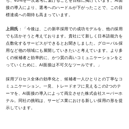
ち、40%を一次選考に繋げることを目標に掲げています。AI面
接の導入により、選考へのハードルが下がったことで、この目
標達成への期待も高まっています。
上田氏
：「今後は、この新卒採用での成功モデルを、他の採用
でも活かそうと考えております。貴社にて新しく日本語能力を
点数化するサービスができるとお聞きしました。グローバル採
用など他の領域にも展開していきたいと考えています。より多
くの候補者と効率的に、かつ質の高いコミュニケーションをと
っていくために、AI面接は不可欠なツールです。」
採用プロセス全体の効率化と、候補者一人ひとりとの丁寧なコ
ミュニケーション。一見、トレードオフに見えるこの2つのテ
ーマを、AI面接の導入によって両立させた株式会社スーパーホ
テル。同社の挑戦は、サービス業における新しい採用の形を提
示しています。