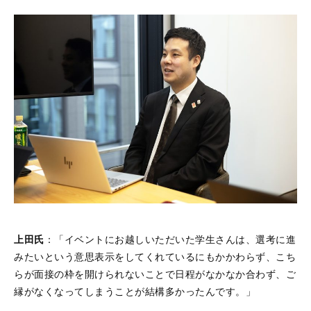
PeopleX AgenticHRプラットフォーム
“PeopleX AgenticHRプラットフォーム”は従来のHR向
けSaaSとは異なり、AIが自律的に人事課題を特定し
解決策まで提案する、全く新しいHRプラットフォー
ムです。面接→面談→ロープレの相互連携はもちろ
ん、他のHR向けSaaSの情報を連携することで様々な
人事課題を視覚化し、適切な解決策をAIエージェント
がご提案します。
上田氏
：「イベントにお越しいただいた学生さんは、選考に進
みたいという意思表示をしてくれているにもかかわらず、こち
らが面接の枠を開けられないことで日程がなかなか合わず、ご
縁がなくなってしまうことが結構多かったんです。」