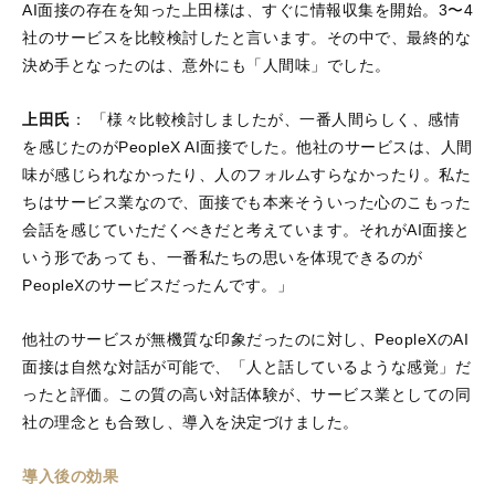
AI面接の存在を知った上田様は、すぐに情報収集を開始。3〜4
社のサービスを比較検討したと言います。その中で、最終的な
決め手となったのは、意外にも「人間味」でした。
上田氏
： 「様々比較検討しましたが、一番人間らしく、感情
を感じたのがPeopleX AI面接でした。他社のサービスは、人間
味が感じられなかったり、人のフォルムすらなかったり。私た
ちはサービス業なので、面接でも本来そういった心のこもった
会話を感じていただくべきだと考えています。それがAI面接と
いう形であっても、一番私たちの思いを体現できるのが
PeopleXのサービスだったんです。」
他社のサービスが無機質な印象だったのに対し、PeopleXのAI
面接は自然な対話が可能で、「人と話しているような感覚」だ
ったと評価。この質の高い対話体験が、サービス業としての同
社の理念とも合致し、導入を決定づけました。
導入後の効果