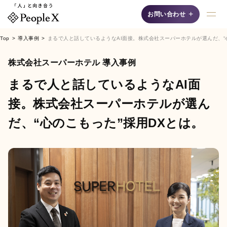
+
お問い合わせ
Top
導入事例
まるで人と話しているようなAI面接。株式会社スーパーホテルが選んだ、“
採用支援AIシリーズ
株式会社スーパーホテル 導入事例
まるで人と話しているようなAI面
接。株式会社スーパーホテルが選ん
だ、“心のこもった”採用DXとは。
AI面接
自然な対話"で候補者の
魅力を最大限に引き出
す、認知度No.1の「対
話型AI面接サービス」
です。