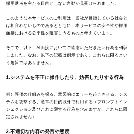
採用選考を主たる目的としない言動が見受けられました。
このような本サービスのご利用は、当社が目指している社会と
は相容れないものであるとともに、本サービスの安全性や採用
AIスキルインテリ
AI顧客評価
ジェンス
面接における公平性を阻害しうるものと考えています。
顧客との商談を解析す
ることで、個人・企業
AIとの対話を通じて、
に対する顧客の評価や
そこで、以下、AI面接においてご遠慮いただきたい行為を列挙
個人の能力を多角的・
反応を多角的・客観的
客観的に評価する
スキ
しました。なお、以下の記載は例示であり、これらに限るとい
に評価する
NPSサービ
ルインテリジェンスシ
う趣旨ではありません。
ス
です。
ステム
です。
1.システムを不正に操作したり、妨害したりする行為
例）評価の仕組みを探る、意図的にエラーを起こさせる、シス
テムを攻撃する、通常の目的以外で利用する（プロンプトイン
ジェクション及びこれに類する行為を含みますが、これらに限
AI360
定されません）
部下や同僚からの個人
2.
不適切な内容の発言や態度
の評判を収集・解析