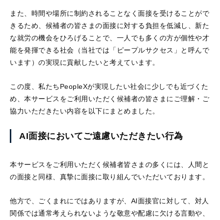
活躍支援AIシリーズ
また、時間や場所に制約されることなく面接を受けることがで
きるため、候補者の皆さまの面接に対する負担を低減し、新た
な就労の機会をひろげることで、一人でも多くの方が個性や才
能を発揮できる社会（当社では「ピープルサクセス」と呼んで
います）の実現に貢献したいと考えています。
この度、私たちPeopleXが実現したい社会に少しでも近づくた
AIロープレ
AI面談
め、本サービスをご利用いただく候補者の皆さまにご理解・ご
営業・接客など様々な
"従業員の本音"をAIとの
協力いただきたい内容を以下にまとめました。
ロープレに対応し、即
面談で引き出し、組織
時に評価と改善提案も
の課題と改善案を可視
AI面接においてご遠慮いただきたい行為
できる「対話型AIロー
化する「対話型AI面
プレ」です。
談」です。
本サービスをご利用いただく候補者皆さまの多くには、人間と
の面接と同様、真摯に面接に取り組んでいただいております。
評価支援AIシリーズ
他方で、ごくまれにではありますが、AI面接官に対して、対人
関係では通常考えられないような敬意や配慮に欠ける言動や、