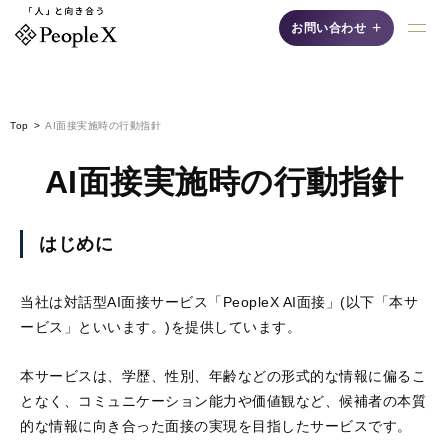
+
お問い合わせ
採用支援AIシリーズ
Top
AI面接実施時の行動指針
AI面接実施時の行動指針
はじめに
AI面接
当社は対話型AI面接サービス「PeopleX AI面接」(以下「本サ
自然な対話"で候補者の
ービス」といいます。)を提供しています。
魅力を最大限に引き出
す、認知度No.1の「対
本サービスは、学歴、性別、年齢などの形式的な情報に偏るこ
話型AI面接サービス」
です。
となく、コミュニケーション能力や価値観など、候補者の本質
的な情報に向き合った面接の実現を目指したサービスです。