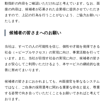
動指針の内容をご確認いただければと考えています。なお、面
接の内容は、候補者が応募された企業様に提供させていただき
PeopleX AgenticHRプラットフォーム
ますので、上記の行為を行うことがないよう、ご協力お願いい
たします。
“PeopleX AgenticHRプラットフォーム”は従来のHR向
けSaaSとは異なり、AIが自律的に人事課題を特定し
候補者の皆さまへのお願い
解決策まで提案する、全く新しいHRプラットフォー
ムです。面接→面談→ロープレの相互連携はもちろ
ん、他のHR向けSaaSの情報を連携することで様々な
当社は、すべての人の可能性を信じ、個性や才能を発揮できる
人事課題を視覚化し、適切な解決策をAIエージェント
がご提案します。
社会（＝ピープルサクセス）の実現に向け、事業活動を行って
います。また、当社が目指す社会の実現に向け、候補者の皆さ
まが安心してご利用いただけるよう、本サービスの継続的な改
善に努めてまいります。
候補者の皆さまにおかれましても、AI面接官を単なるシステム
ではなく、ご自身の採用選考に関わる重要な存在と捉え、尊重
する姿勢で向き合っていただくことをお願いできればと考えて
おります。