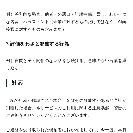
し、多角的・客観的に
分析する
360度フィード
例）差別的な発言、他者への悪口・誹謗中傷、脅し、わいせつ
バックサービス
です。
な内容、ハラスメント（企業に対するものだけではなく、AI面
接官に対するものも含みます）
営業支援AIシリーズ
3.
評価をわざと邪魔する行為
例）質問と全く関係のない話をし続ける、意味のない言葉を繰
り返す
対応
PeopleX AIセー
ルス
上記の行為が確認された場合、又はその可能性があると当社が
AIエージェントがオン
判断した場合、本サービスのご利用に関する注意喚起、警告の
ライン会議に入り込
み、適切・適時に営業
ご連絡をさせていただくことがございます。
活動をサポートするサ
ービスです。
ご連絡を受け取られた候補者におかれましては、今一度、本行