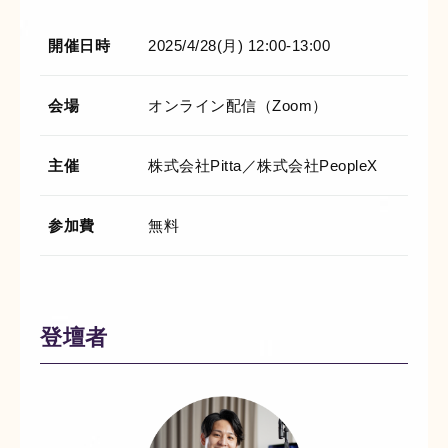
開催日時
2025/4/28(月) 12:00-13:00
PeopleX AgenticHRプラットフォーム
“PeopleX AgenticHRプラットフォーム”は従来のHR向
会場
オンライン配信（Zoom）
けSaaSとは異なり、AIが自律的に人事課題を特定し
解決策まで提案する、全く新しいHRプラットフォー
ムです。面接→面談→ロープレの相互連携はもちろ
主催
株式会社Pitta／株式会社PeopleX
ん、他のHR向けSaaSの情報を連携することで様々な
人事課題を視覚化し、適切な解決策をAIエージェント
がご提案します。
参加費
無料
登壇者