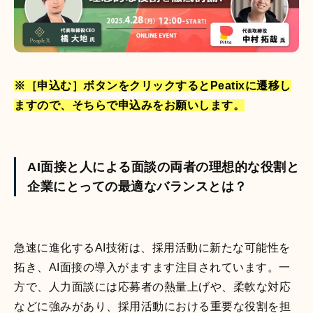
活躍支援AIシリーズ
※［申込む］ボタンをクリックするとPeatixに遷移し
ますので、そちらで申込みをお願いします。
AIロープレ
AI面談
営業・接客など様々な
"従業員の本音"をAIとの
AI面接と人による面談の両者の理想的な役割と
ロープレに対応し、即
面談で引き出し、組織
時に評価と改善提案も
の課題と改善案を可視
企業にとっての最適なバランスとは？
できる「対話型AIロー
化する「対話型AI面
プレ」です。
談」です。
急速に進化するAI技術は、採用活動に新たな可能性を
評価支援AIシリーズ
拓き、AI面接の導入がますます注目されています。一
方で、人力面談には応募者の熱量上げや、柔軟な対応
などに強みがあり、採用活動における重要な役割を担