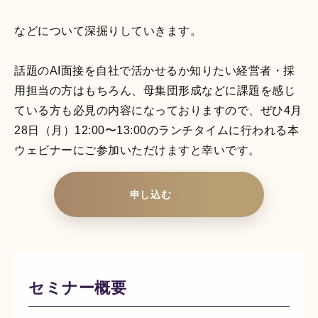
し、多角的・客観的に
分析する
360度フィード
などについて深掘りしていきます。
バックサービス
です。
話題のAI面接を自社で活かせるか知りたい経営者・採
営業支援AIシリーズ
用担当の方はもちろん、母集団形成などに課題を感じ
ている方も必見の内容になっておりますので、ぜひ4月
28日（月）12:00〜13:00のランチタイムに行われる本
ウェビナーにご参加いただけますと幸いです。
申し込む
PeopleX AIセー
ルス
AIエージェントがオン
ライン会議に入り込
み、適切・適時に営業
セミナー概要
活動をサポートするサ
ービスです。