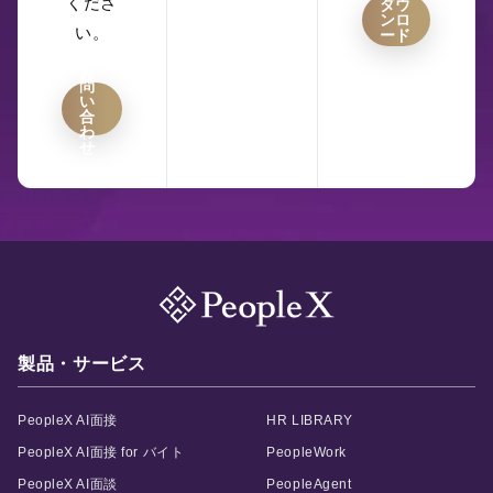
くださ
ダウ
ンロ
い。
ード
お
問
い
合
わ
せ
製品・サービス
PeopleX AI面接
HR LIBRARY
PeopleX AI面接 for バイト
PeopleWork
PeopleX AI面談
PeopleAgent