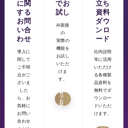
に関
でお
立ち
する
試し
資料
お問
ダウ
AI面接
い合
ンロ
の
わせ
ード
実際の
機能を
導入に
社内説明
お試し
関して
等に活用
いただ
ご不明
いただけ
けま
点がご
る各種製
す。
ざいま
品資料を
無
した
無料でダ
料
で
ら、お
ウンロー
お
試
気軽に
ドいただ
し
お問い
けます。
合わせ