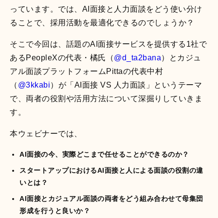
っています。では、AI面接と人力面談をどう使い分け
ることで、採用活動を最適化できるのでしょうか？
AIスキルインテリ
AI顧客評価
そこで今回は、話題のAI面接サービスを提供する1社で
ジェンス
あるPeopleXの代表・橘氏（
@d_ta2bana
）とカジュ
顧客との商談を解析す
ることで、個人・企業
AIとの対話を通じて、
アル面談プラットフォームPittaの代表中村
に対する顧客の評価や
個人の能力を多角的・
（
@3kkabi
）が「AI面接 VS 人力面談」というテーマ
反応を多角的・客観的
客観的に評価する
スキ
に評価する
NPSサービ
で、両者の役割や活用方法について深掘りしていきま
ルインテリジェンスシ
ス
です。
ステム
です。
す。
本ウェビナーでは、
AI面接の今、実際どこまで任せることができるのか？
スタートアップにおけるAI面接と人による面談の役割の違
いとは？
AI360
AI面接とカジュアル面談の両者をどう組み合わせて母集団
部下や同僚からの個人
形成を行うと良いか？
の評判を収集・解析