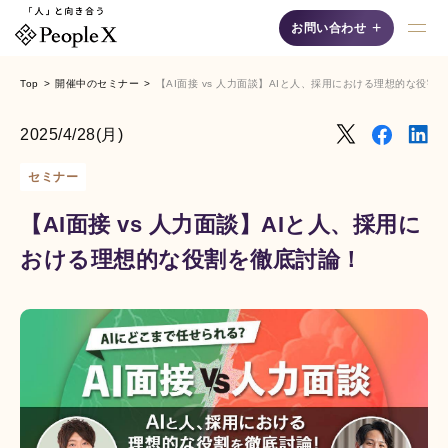
+
お問い合わせ
Top
開催中のセミナー
【AI面接 vs 人力面談】AIと人、採用における理想的な役割
採用支援AIシリーズ
2025/4/28(月)
セミナー
【AI面接 vs 人力面談】AIと人、採用に
おける理想的な役割を徹底討論！
AI面接
自然な対話"で候補者の
魅力を最大限に引き出
す、認知度No.1の「対
話型AI面接サービス」
です。