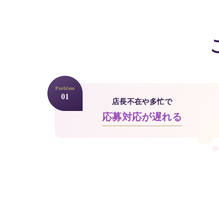
Problem
01
店長不在や多忙で
応募対応が遅れる