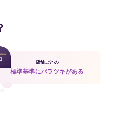
？
blem
3
店舗ごとの
標準基準にバラツキがある