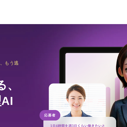
ン
導入事例
お役立ち資料
セミナー
安心に向け
導入事例
導入企業
を、もう逃
る、
AI