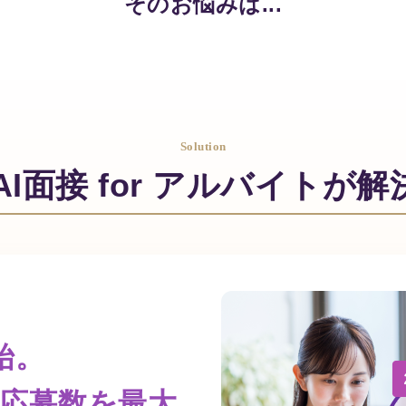
そのお悩みは...
Solution
X AI面接 for アルバイト
始。
応募数を最大