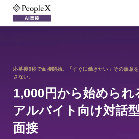
機能
技術
活用シー
Conversation AI
Character AI
Assessment AI
応募後0秒で面接開始。「すぐに働きたい」その熱意
さない。
1,000円から始められ
アルバイト向け対話型
面接