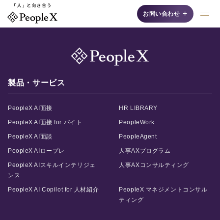
+
お問い合わせ
採用支援AIシリーズ
製品・サービス
PeopleX AI面接
HR LIBRARY
PeopleX AI面接 for バイト
PeopleWork
PeopleX AI面談
PeopleAgent
AI面接
PeopleX AIロープレ
人事AXプログラム
自然な対話"で候補者の
PeopleX AIスキルインテリジェ
人事AXコンサルティング
魅力を最大限に引き出
す、認知度No.1の「対
ンス
話型AI面接サービス」
PeopleX AI Copilot for 人材紹介
PeopleX マネジメントコンサル
です。
ティング