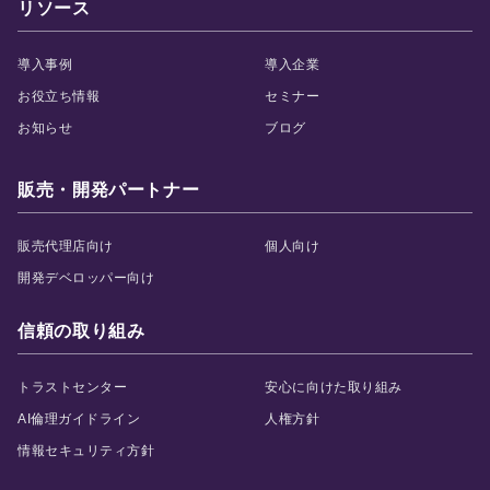
リソース
活躍支援AIシリーズ
導入事例
導入企業
お役立ち情報
セミナー
お知らせ
ブログ
販売・開発パートナー
AIロープレ
AI面談
営業・接客など様々な
"従業員の本音"をAIとの
販売代理店向け
個人向け
ロープレに対応し、即
面談で引き出し、組織
開発デベロッパー向け
時に評価と改善提案も
の課題と改善案を可視
できる「対話型AIロー
化する「対話型AI面
プレ」です。
談」です。
信頼の取り組み
トラストセンター
安心に向けた取り組み
評価支援AIシリーズ
AI倫理ガイドライン
人権方針
情報セキュリティ方針