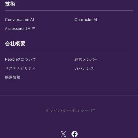
技術
Conversation AI
Character AI
AIスキルインテリ
AI顧客評価
Assessment AI™
ジェンス
顧客との商談を解析す
ることで、個人・企業
会社概要
AIとの対話を通じて、
に対する顧客の評価や
個人の能力を多角的・
反応を多角的・客観的
客観的に評価する
スキ
PeopleXについて
経営メンバー
に評価する
NPSサービ
ルインテリジェンスシ
ス
です。
サステナビリティ
ガバナンス
ステム
です。
採用情報
プライバシーポリシー
AI360
部下や同僚からの個人
の評判を収集・解析