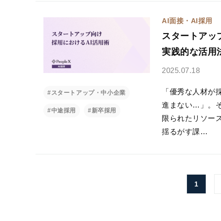
AI面接・AI採用
スタートアッ
実践的な活用
2025.07.18
「優秀な人材が
#スタートアップ・中小企業
進まない…」。
#中途採用
#新卒採用
限られたリソー
揺るがす課…
1