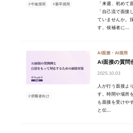
「来週、初めて
#中途採用
#新卒採用
「自己流で面接
ていませんか。
す。候補者に…
AI面接・AI採用
AI面接の質
2025.10.03
人が行う面接よ
す。時間や場所
#求職者向け
も面接を受けやす
と伝…