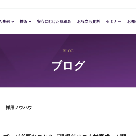
入事例
技術
安心にむけた取組み
お役立ち資料
セミナー
お知
導入事例
Conversation AI
導入企業
Character AI
BLOG
Assessment AI
ブログ
TM
採用ノウハウ