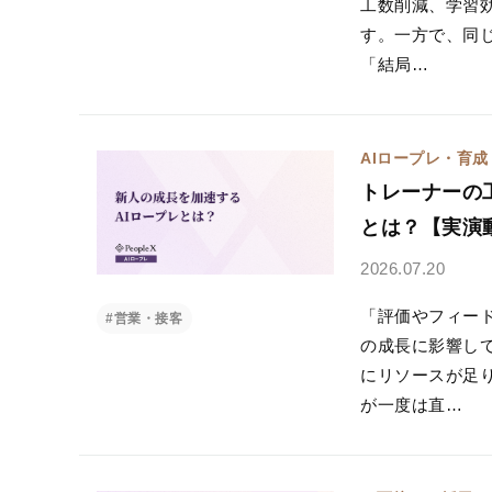
工数削減、学習
す。一方で、同
「結局…
AIロープレ・育成
トレーナーの
とは？【実演
2026.07.20
「評価やフィー
#営業・接客
の成長に影響し
にリソースが足
が一度は直…