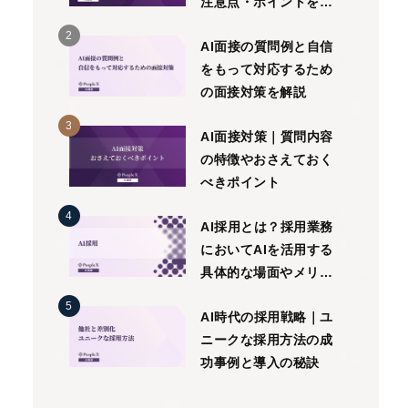
注意点・ポイントを詳
しく解説
AI面接の質問例と自信
をもって対応するため
の面接対策を解説
AI面接対策｜質問内容
の特徴やおさえておく
べきポイント
AI採用とは？採用業務
においてAIを活用する
具体的な場面やメリッ
ト、留意点を解説
AI時代の採用戦略｜ユ
ニークな採用方法の成
功事例と導入の秘訣