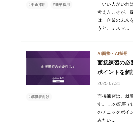
「いい人がいれ
#中途採用
#新卒採用
考え方こそが、
は、企業の未来
うと、ミスマ…
AI面接・AI採用
面接練習の必
ポイントを解
2025.07.31
面接練習は、就
#求職者向け
す。 この記事
のチェックポイン
みたい…