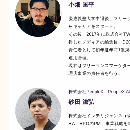
小畑 匡平
慶應義塾大学中退後、フリーラ
らキャリアをスタート。
その後、2017年に株式会社TWO
得したメディアの編集長、D2
責任者として初年度年商1億規
運用管理。
現在はフリーランスマーケタ
理店事業の責任者を行う。
株式会社PeopleX PeopleX
砂田 滋弘
株式会社インテリジェンス（
RA、RPOのPM、事業戦略