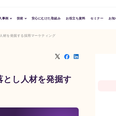
入事例
技術
安心にむけた取組み
お役立ち資料
セミナー
お知
導入事例
Conversation AI
人材を発掘する採用マーケティング
導入企業
Character AI
Assessment AI
TM
落とし人材を発掘す