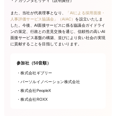
・アカウンタビリティ（説明責任）
また、当社が代表理事となり、
「AIによる採用面接・
PeopleX AgenticHRプラットフォーム
人事評価サービス協議会」（AIAC）
を設立いたしま
した。今後、AI面接サービスに係る協議会ガイドライ
“PeopleX AgenticHRプラットフォーム”は従来のHR向
ンの策定、行政との意見交換を通じ、信頼性の高いAI
けSaaSとは異なり、AIが自律的に人事課題を特定し
解決策まで提案する、全く新しいHRプラットフォー
面接サービス基盤の構築、並びにより良い社会の実現
ムです。面接→面談→ロープレの相互連携はもちろ
に貢献することを目指してまいります。
ん、他のHR向けSaaSの情報を連携することで様々な
人事課題を視覚化し、適切な解決策をAIエージェント
がご提案します。
参加社（50音順）
株式会社ギブリー
パーソルイノベーション株式会社
株式会社PeopleX
株式会社ROXX