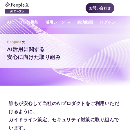
お問い合わせ
AIロープレの機能
活用シーン
実演動画
ログイン
採用支援AIシリーズ
接客・販売ロープレ
PeopleX
の
AI活用に関する
安心に向けた取り組み
AI面接
自然な対話"で候補者の
魅力を最大限に引き出
誰もが安心して当社のAIプロダクトをご利用いただ
す、認知度No.1の「対
話型AI面接サービス」
けるように、
です。
ガイドライン策定、セキュリティ対策に取り組んで
います。