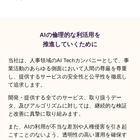
活躍支援AIシリーズ
AIの倫理的な利活用を
推進していくために
AIロープレ
AI面談
当社は、人事領域のAI Techカンパニーとして、事
業活動のあらゆる側面において人間の尊厳を尊重
営業・接客など様々な
"従業員の本音"をAIとの
ロープレに対応し、即
面談で引き出し、組織
し、提供するサービスの安全性と公平性を徹底し
時に評価と改善提案も
の課題と改善案を可視
て追求します。
できる「対話型AIロー
化する「対話型AI面
プレ」です。
談」です。
開発・提供する全てのサービス、取り扱うデー
タ、及びアルゴリズムに対しては、継続的な検証
と改善に真摯に取り組みます。
評価支援AIシリーズ
また、AIの利用が不当な差別や人権侵害を引き起
こすことのないよう、透明性の高い運用を確保す