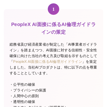
し、多角的・客観的に
1
分析する
360度フィード
バックサービス
です。
PeopleX AI面接に係るAI倫理ガイドラ
営業支援AIシリーズ
インの策定
総務省及び経済産業省が制定した「AI事業者ガイドラ
イン」を踏まえつつ、AI面接に対する信頼性・安全性
確保に向けた当社の考え方及び取組を示すものとして
「
PeopleX AI面接に係るAI倫理ガイドライン
」を策定
しました。当社AIプロダクトは、特に以下の点を尊重
PeopleX AIセー
することとしています。
ルス
AIエージェントがオン
・公平性の確保
ライン会議に入り込
・プライバシーの保護
み、適切・適時に営業
・人間中心の原則
活動をサポートするサ
・透明性の確保
ービスです。