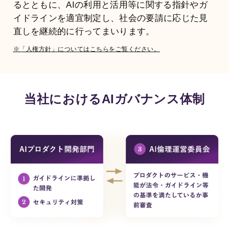
るとともに、AIの利用と活用等に関する指針やガ
イドラインを適宜制定し、社会の要請に応じた見
直しを継続的に行ってまいります。
AIスキルインテリ
AI顧客評価
※「人権方針」についてはこちらをご覧ください。
ジェンス
顧客との商談を解析す
ることで、個人・企業
AIとの対話を通じて、
に対する顧客の評価や
個人の能力を多角的・
反応を多角的・客観的
客観的に評価する
スキ
当社におけるAIガバナンス体制
に評価する
NPSサービ
ルインテリジェンスシ
ス
です。
ステム
です。
AI360
部下や同僚からの個人
の評判を収集・解析